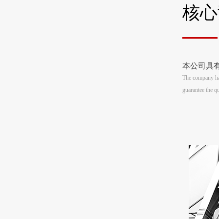
核心
本公司具
The company has
guarantee the qu